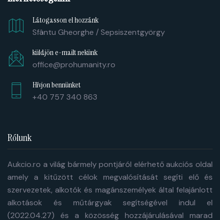
Látogasson el hozzánk
Sfântu Gheorghe / Sepsiszentgyörgy
küldjön e-mailt nekünk
office@prohumanity.ro
Hívjon bennünket
+40 757 340 863
Rólunk
Aukcio.ro a világ bármely pontjáról elérhető aukciós oldal
amely a kitűzött célok megvalósítását segíti elő és
szervezetek, alkotók és magánszemélyek által felajánlott
alkotások és műtárgyak segítségével indul el
(2022.04.27) és a közösség hozzájárulásával marad