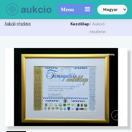
Menu
Aukció részletei
Kezdőlap
/ Aukció
részletei