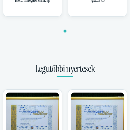
Bronz Támogatói emléklap
Apácza Ro
Legutóbbi nyertesek