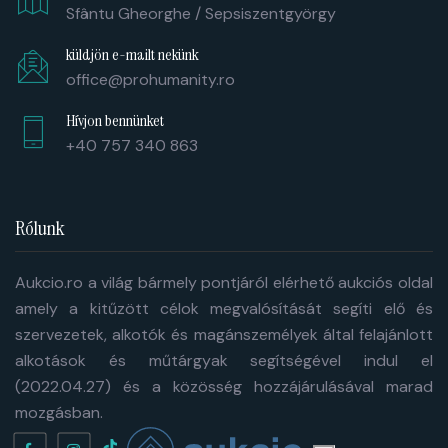
Sfântu Gheorghe / Sepsiszentgyörgy
küldjön e-mailt nekünk
office@prohumanity.ro
Hívjon bennünket
+40 757 340 863
Rólunk
Aukcio.ro a világ bármely pontjáról elérhető aukciós oldal
amely a kitűzött célok megvalósítását segíti elő és
szervezetek, alkotók és magánszemélyek által felajánlott
alkotások és műtárgyak segítségével indul el
(2022.04.27) és a közösség hozzájárulásával marad
mozgásban.