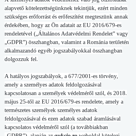
alapvető kötelezettségünknek tekintjük, ezért minden
szükséges erőforrást és erőfeszítést megteszünk annak
érdekében, hogy az Ön adatait az EU 2016/679-es
rendeletével („Általános Adatvédelmi Rendelet” vagy
„GDPR”) összhangban, valamint a Románia területén
alkalmazandó egyéb jogszabályokkal összhangban
dolgozzuk fel.
A hatályos jogszabályok, a 677/2001-es törvény,
amely a személyes adatok feldolgozásával
kapcsolatosan a személyek védelméről szól, és 2018.
május 25-től az EU 2016/679-es rendelete, amely a
természetes személyek személyes adatok
feldolgozásával és ezen adatok szabad áramlásával
kapcsolatos védelméről szól (a továbbiakban
„GDPR”), alapján az
aukcio.ro
weboldal kötelezi