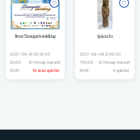
Bronz Támogatói emléklap
Apácza Ro
2027-06-16 20:10:00
2027-06-08 21:30:00
20.00
10 hónap maradt
700.00
10 hónap maradt
RON
fix áras ajánlat
RON
0 ajánlat