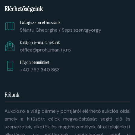
Elérhetőségeink
Látogasson el hozzánk
Sfântu Gheorghe / Sepsiszentgyörgy
küldjön e-mailt nekünk
office@prohumanity.ro
Hívjon bennünket
+40 757 340 863
Rólunk
Aukcio.ro a világ bármely pontjáról elérhető aukciós oldal
amely a kitűzött célok megvalósítását segíti elő és
szervezetek, alkotók és magánszemélyek által felajánlott
alkotások és műtárgyak segítségével indul el