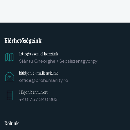
Elérhetőségeink
Látogasson el hozzánk
Sfântu Gheorghe / Sepsiszentgyörgy
küldjön e-mailt nekünk
office@prohumanity.ro
Hívjon bennünket
+40 757 340 863
Rólunk