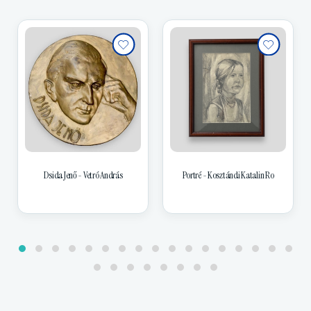
Dsida Jenő - Vetró András
Portré - Kosztándi Katalin Ro