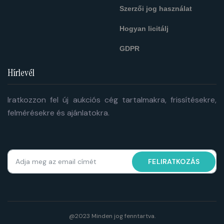
Szerzői jog használat
Hogyan licitálj
GDPR
Hírlevél
Iratkozzon fel új aukciós cég tartalmakra, frissítésekre,
felmérésekre és ajánlatokra.
FELIRATKOZÁS
@2023 Minden jog fenntartva.