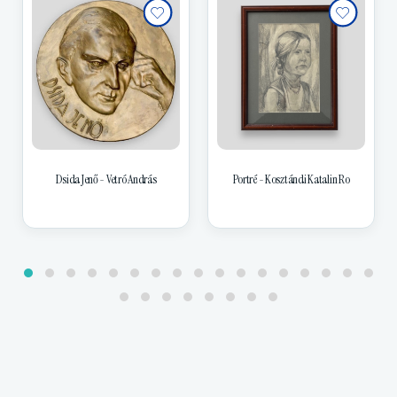
Dsida Jenő - Vetró András
Portré - Kosztándi Katalin Ro