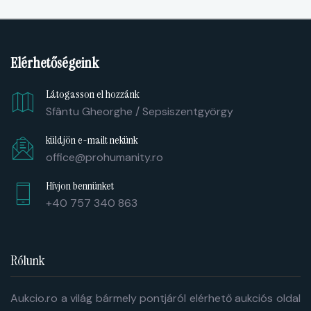
Elérhetőségeink
Látogasson el hozzánk
Sfântu Gheorghe / Sepsiszentgyörgy
küldjön e-mailt nekünk
office@prohumanity.ro
Hívjon bennünket
+40 757 340 863
Rólunk
Aukcio.ro a világ bármely pontjáról elérhető aukciós oldal