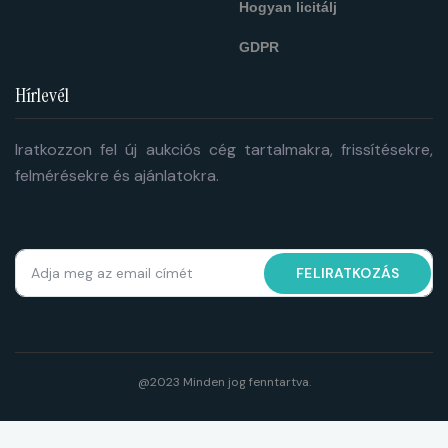
Hogyan licitálj
GDPR
Hírlevél
Iratkozzon fel új aukciós cég tartalmakra, frissítésekre,
felmérésekre és ajánlatokra.
FELIRATKOZÁS
@2023 Minden jog fenntartva.