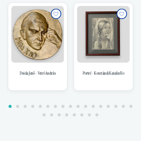
Dsida Jenő - Vetró András
Portré - Kosztándi Katalin Ro