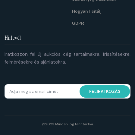
Hogyan licitálj
GDPR
Hírlevél
Iratkozzon fel új aukciós cég tartalmakra, frissítésekre,
felmérésekre és ajánlatokra.
FELIRATKOZÁS
@2023 Minden jog fenntartva.