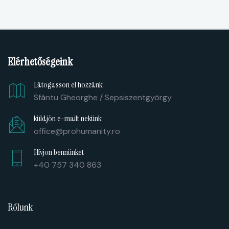
Elérhetőségeink
Látogasson el hozzánk
Sfântu Gheorghe / Sepsiszentgyörgy
küldjön e-mailt nekünk
office@prohumanity.ro
Hívjon bennünket
+40 757 340 863
Rólunk