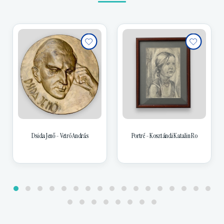
Dsida Jenő - Vetró András
Portré - Kosztándi Katalin Ro
Bat