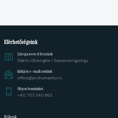
Elérhetőségeink
Látogasson el hozzánk
Sfântu Gheorghe / Sepsiszentgyörgy
küldjön e-mailt nekünk
office@prohumanity.ro
Hívjon bennünket
+40 757 340 863
Rólunk