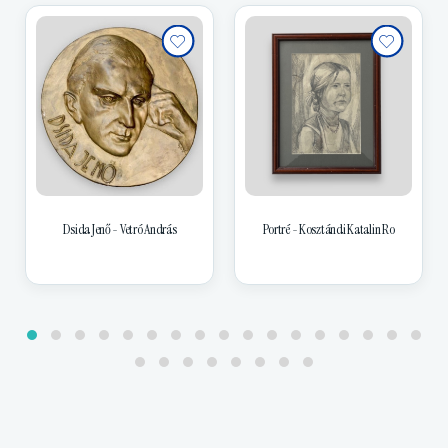
Dsida Jenő - Vetró András
Portré - Kosztándi Katalin Ro