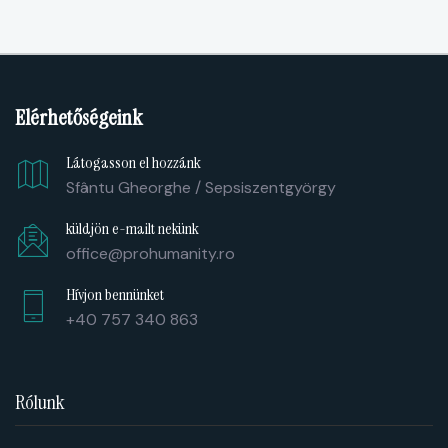
Elérhetőségeink
Látogasson el hozzánk
Sfântu Gheorghe / Sepsiszentgyörgy
küldjön e-mailt nekünk
office@prohumanity.ro
Hívjon bennünket
+40 757 340 863
Rólunk