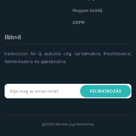
Hogyan licitálj
GDPR
Hírlevél
Iratkozzon fel új aukciós cég tartalmakra, frissítésekre,
felmérésekre és ajánlatokra.
FELIRATKOZÁS
@2023 Minden jog fenntartva.