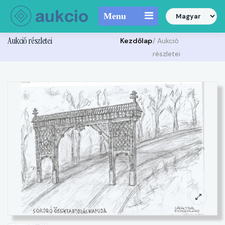
Menu
Aukció részletei
Kezdőlap
/ Aukció
részletei