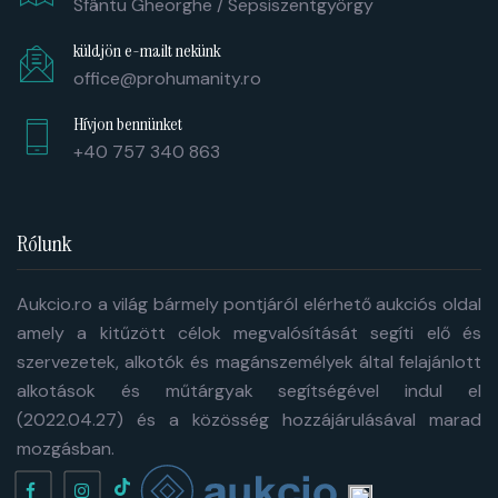
Sfântu Gheorghe / Sepsiszentgyörgy
küldjön e-mailt nekünk
office@prohumanity.ro
Hívjon bennünket
+40 757 340 863
Rólunk
Aukcio.ro a világ bármely pontjáról elérhető aukciós oldal
amely a kitűzött célok megvalósítását segíti elő és
szervezetek, alkotók és magánszemélyek által felajánlott
alkotások és műtárgyak segítségével indul el
(2022.04.27) és a közösség hozzájárulásával marad
mozgásban.