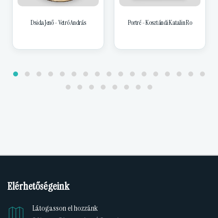
Dsida Jenő - Vetró András
Portré - Kosztándi Katalin Ro
Elérhetőségeink
Látogasson el hozzánk