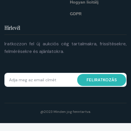
Hogyan licitálj
GDPR
Hírlevél
Iratkozzon fel új aukciós cég tartalmakra, frissítésekre,
felmérésekre és ajánlatokra.
FELIRATKOZÁS
@2023 Minden jog fenntartva.