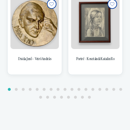
Dsida Jenő - Vetró András
Portré - Kosztándi Katalin Ro