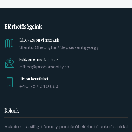
Elérhetőségeink
Látogasson el hozzánk
Sfântu Gheorghe / Sepsiszentgyörgy
küldjön e-mailt nekünk
office@prohumanity.ro
Hívjon bennünket
+40 757 340 863
Rólunk
Aukcio.ro a világ bármely pontjáról elérhető aukciós oldal