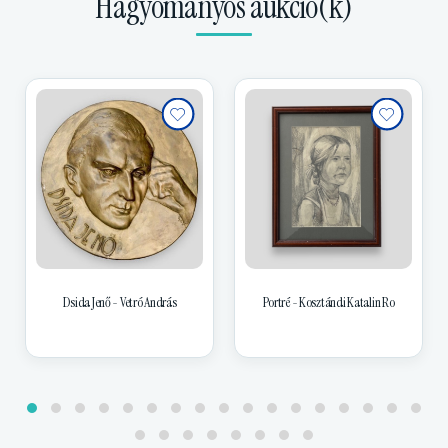
Hagyományos aukció(k)
Dsida Jenő - Vetró András
Portré - Kosztándi Katalin Ro