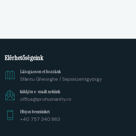
Elérhetőségeink
Látogasson el hozzánk
Sfântu Gheorghe / Sepsiszentgyörgy
küldjön e-mailt nekünk
office@prohumanity.ro
Hívjon bennünket
+40 757 340 863