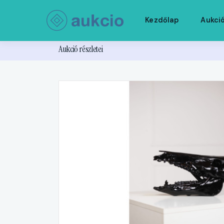
Kezdőlap
Aukci
Aukció részletei