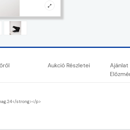
őről
Aukció Részletei
Ajánlat
Előzmé
mag.24</strong></p>