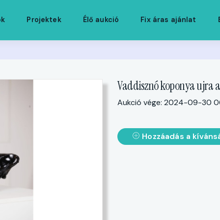
ók
Projektek
Élő aukció
Fix áras ajánlat
Vaddisznó koponya ujra a
Aukció vége: 2024-09-30 0
Hozzáadás a kíváns