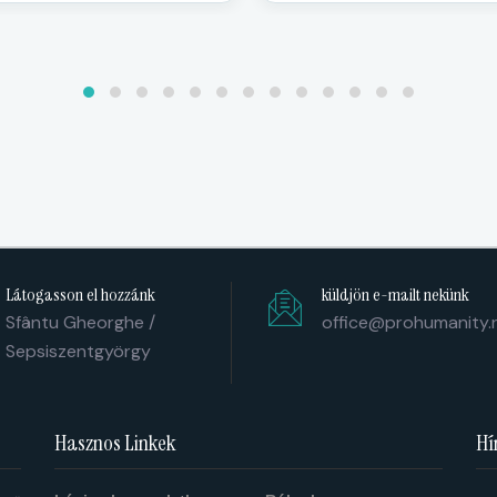
Látogasson el hozzánk
küldjön e-mailt nekünk
Sfântu Gheorghe /
office@prohumanity.
Sepsiszentgyörgy
Hasznos Linkek
Hí