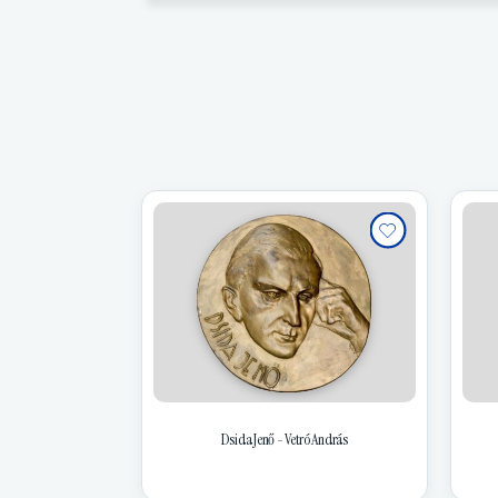
Dsida Jenő - Vetró András