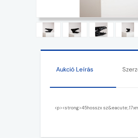
Aukció Leírás
Szerz
<p><strong>45hosszx sz&eacute;.17x