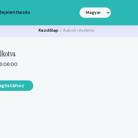
Bejelentkezés
Kezdőlap
/ Aukció részletei
lkotva
6:06:00
áglistához