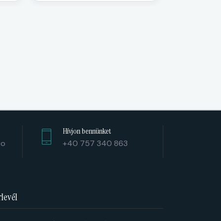
Hívjon bennünket
ro
+40 757 340 863
rlevél