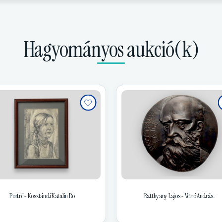
Hagyományos aukció(k)
Portré - Kosztándi Katalin Ro
Batthyany Lajos - Vetró András..